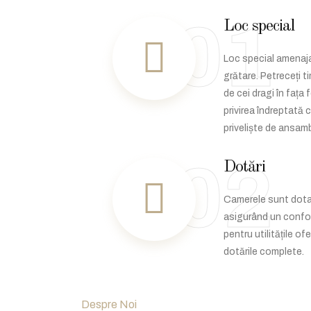
01
Loc special
Loc special amenaj
grătare. Petreceți ti
de cei dragi în fața 
privirea îndreptată 
priveliște de ansamb
02
Dotări
Camerele sunt dota
asigurând un confor
pentru utilitățile ofe
dotările complete.
Despre Noi