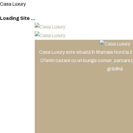
C
a
s
a
L
u
x
u
r
y
Loading Site
.
.
.
Casa Luxury este situată în Mamaia Nord la 2
Oferim cazare cu un lounge comun, parcare pr
grădină